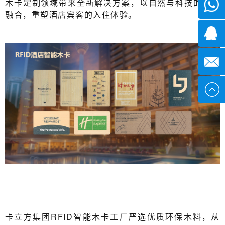
木卡定制领域带来全新解决方案，以自然与科技的完美
微信
融合，重塑酒店宾客的入住体验。
7*24小
1371382
时
2355497
service@
卡立方集团RFID智能木卡工厂严选优质环保木料，从