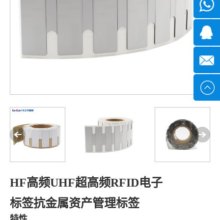
微信
7*24小
1371382
时
2355497
service@
HF高频UHF超高频RFID电子
标签抗金属资产管理标签
特性