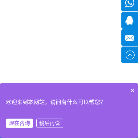
微信
7*24小
1371382
时
2355497
service@
×
现在有优惠活动吗
欢迎来到本网站，请问有什么可以帮您？
可以介绍下你们的产品么
现在咨询
稍后再说
拨打电话
rfid智能卡
硅胶腕带
关于卡立方