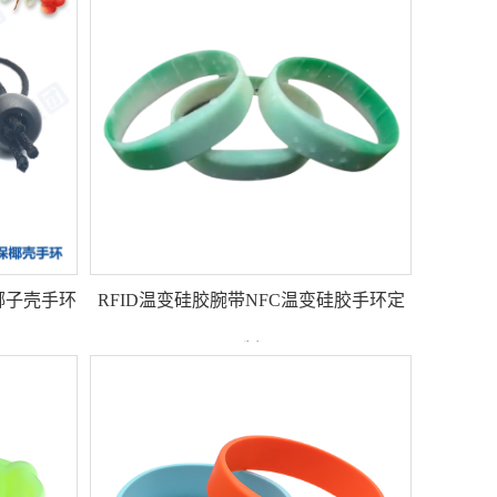
椰子壳手环
RFID温变硅胶腕带NFC温变硅胶手环定
制