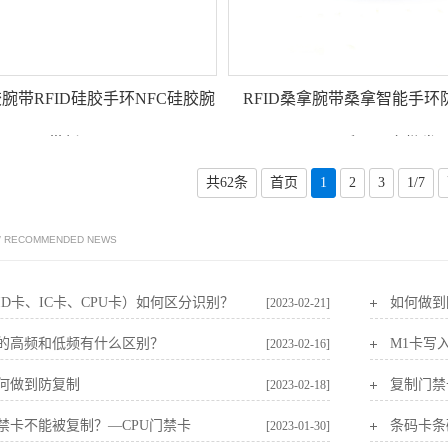
胶腕带RFID硅胶手环NFC硅胶腕
RFID桑拿腕带桑拿智能手环
带新品
NFC手环厂家批发
共62条
首页
1
2
3
1/7
/ RECOMMENDED NEWS
ID卡、IC卡、CPU卡）如何区分识别？
如何做到
[2023-02-21]
的高频和低频有什么区别？
M1卡写
[2023-02-16]
何做到防复制
复制门禁
[2023-02-18]
禁卡不能被复制？—CPU门禁卡
条码卡条
[2023-01-30]