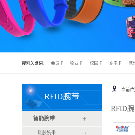
搜索关键词：
会员卡
物业卡
校园卡
充电卡
就
当前位
RFID腕带
RFID
智能腕带
硅胶腕带