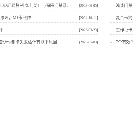
小区门禁卡被轻易复制-如何防止与保障门禁系统安全呢！
浅谈门禁
[2023-06-05]
卡原理，M1卡制作
复合卡简
[2024-10-11]
计
工作证卡
[2023-03-23]
告诉你制卡失败估计有以下原因
7个有效
[2023-05-03]