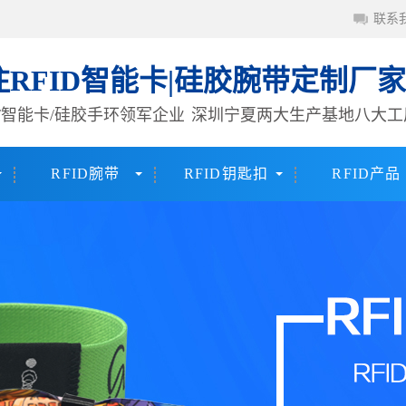
联系
注RFID智能卡|硅胶腕带定制厂家
签/智能卡/硅胶手环领军企业
深圳宁夏两大生产基地八大工
RFID腕带
RFID钥匙扣
RFID产品