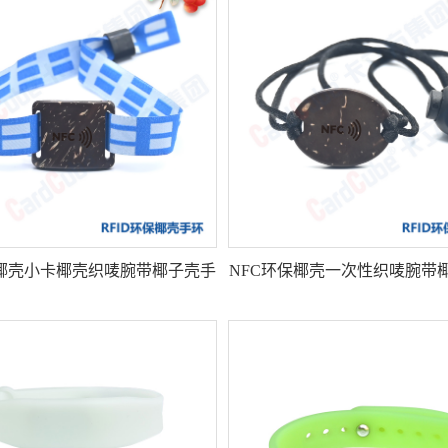
保椰壳小卡椰壳织唛腕带椰子壳手
NFC环保椰壳一次性织唛腕带
环