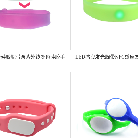
光变硅胶腕带遇紫外线变色硅胶手
LED感应发光腕带NFC感应
环