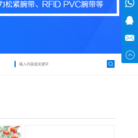
微信
7*24小
1371382
时
2355497
service@