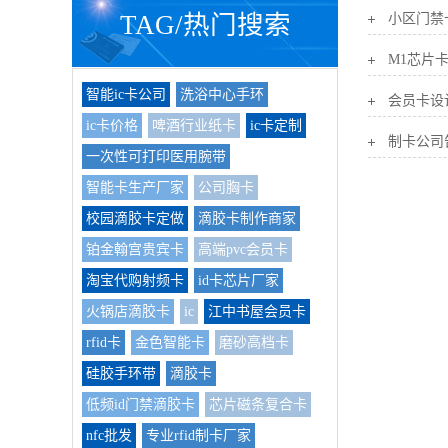
TAG/热门搜索
M1芯片
智能ic卡公司
洗浴中心手环
会员卡设
ic卡价格
啤酒行业纸卡
ic卡定制
制卡公司
一次性可打印医用腕带
智能卡生产厂家
公司胸卡
校园滴胶卡定做
滴胶卡制作商家
铂金翰宫贵宾卡
高端pvc会员卡
淘宝代购射频卡
id卡芯片厂家
火锅店滴胶卡
ic
江中书屋会员卡
rfid卡
金色智能卡
磨砂高档卡
硅胶手环带
滴胶卡
低频id门禁滴胶卡
芯片磁条复合卡
nfc批发
专业rfid制卡厂家