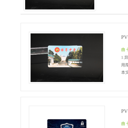
P
由 
1.
用厚
本
由 