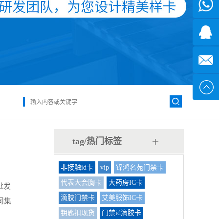
微信
7*24小
1371382
时
2355497
service@
tag/热门标签
非接触id卡
vip
锦鸿名苑门禁卡
代表大会胸卡
大药房IC卡
批发
滴胶门禁卡
艾美服饰IC卡
司集
钥匙扣现货
门禁id滴胶卡