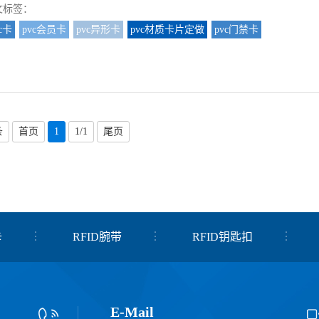
文标签：
c卡
pvc会员卡
pvc异形卡
pvc材质卡片定做
pvc门禁卡
条
首页
1
1/1
尾页
卡
RFID腕带
RFID钥匙扣
E-Mail