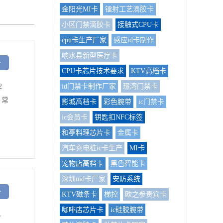
金阳光MI卡
镭射工艺滴胶卡
小区门禁滴胶卡
接触式CPU卡
cpu卡生产厂家
感应id卡制作
响水县新型医疗卡
>
CPU卡芯片技术要求
KTV高档卡
id门禁卡制作厂家
璟湾门禁卡
2
。常
影城高档卡
彩色腕带
ic门禁卡
ic会员卡
钥匙扣NFC标签
和亭料理芯片卡
金属卡
汽车充电桩ic卡生产
MI卡
宠物店高档卡
黑色智能卡
深圳uid卡厂家
安防系统
>
KTV磁条卡
梯控
欧之参贵宾卡
咖啡店芯片卡
ic硅胶腕带
6