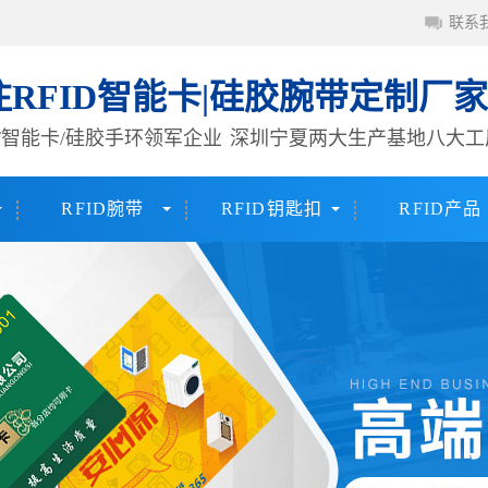
联系
注RFID智能卡|硅胶腕带定制厂家
签/智能卡/硅胶手环领军企业
深圳宁夏两大生产基地八大工
RFID腕带
RFID钥匙扣
RFID产品