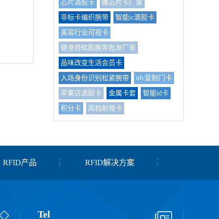
芯片滴胶卡
做芯片卡厂家
非标卡编织腕带
智能ic滴胶卡
美容行业可视卡
健身房硅胶腕带批发厂家
品味改变生活会员卡
入场身份识别松紧腕带
nfc复制门卡
苹果店滴胶卡
金属卡套
智能id卡
积分卡
高档射频卡
RFID产品
RFID解决方案
Tel