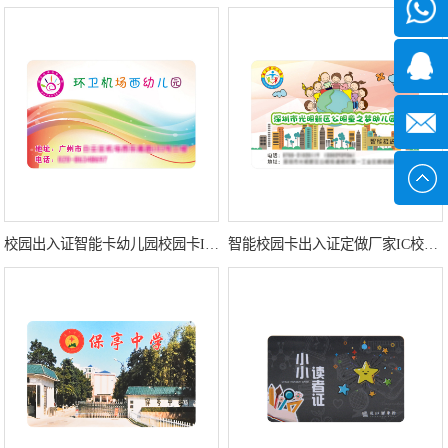
微信
7*24小
1371382
时
2355497
service@
校园出入证智能卡幼儿园校园卡IC智能卡定做厂家
智能校园卡出入证定做厂家IC校园卡制作工厂校园卡出入证