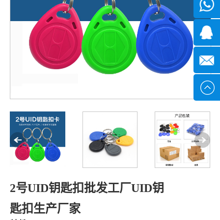
微信
7*24小
1371382
时
2355497
service@
2号UID钥匙扣批发工厂UID钥
匙扣生产厂家