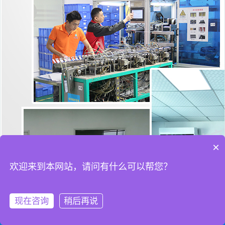
×
欢迎来到本网站，请问有什么可以帮您？
你们是怎么收费的呢
现在咨询
稍后再说
拨打电话
rfid智能卡
硅胶腕带
关于卡立方