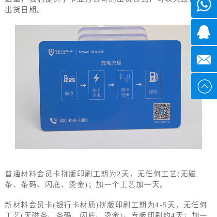
微信
出货日期。
7*24小
1371382
时
2355497
service@
普通材料会员卡拼版印刷工期为2天，无任何工艺(无磁
条、条码、闪底、烫金)；加一个工艺加一天。
新材料会员卡(银行卡材质)拼版印刷工期为4-5天，无任何
工艺(无磁条、条码、闪底、烫金)，专版印刷约4天；加一