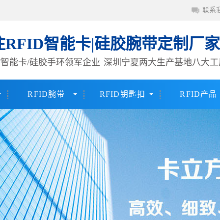
联系
注RFID智能卡|硅胶腕带定制厂家
签/智能卡/硅胶手环领军企业
深圳宁夏两大生产基地八大工
RFID腕带
RFID钥匙扣
RFID产品