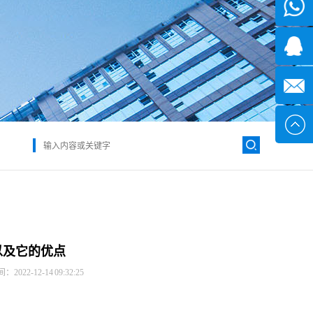
微信
7*24小
1371382
时
2355497
service@
以及它的优点
022-12-14 09:32:25