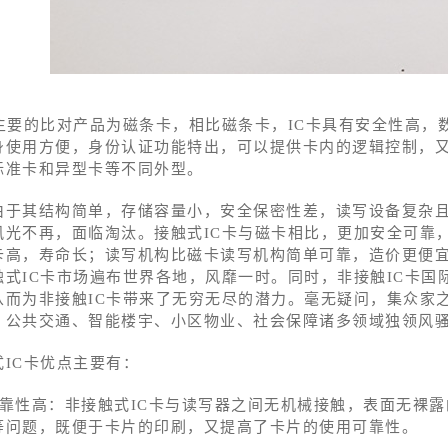
卡主要的比对产品为磁条卡，相比磁条卡，IC卡具有安全性高，
身使用方便，身份认证功能特出，可以提供卡内的逻辑控制，又
标准卡和异型卡等不同外型。
由于其结构简单，存储容量小，安全保密性差，读写设备复杂
风光不再，面临淘汰。接触式IC卡与磁卡相比，更加安全可靠
卡高，寿命长；读写机构比磁卡读写机构简单可靠，造价更便
触式IC卡市场遍布世界各地，风靡一时。同时，非接触IC卡国际标
从而为非接触IC卡带来了无穷无尽的潜力。毫无疑问，集众家
、公共交通、智能楼宇、小区物业、社会保障诸多领域独领风
式IC卡优点主要有：
可靠性高：非接触式IC卡与读写器之间无机械接触，表面无裸
等问题，既便于卡片的印刷，又提高了卡片的使用可靠性。