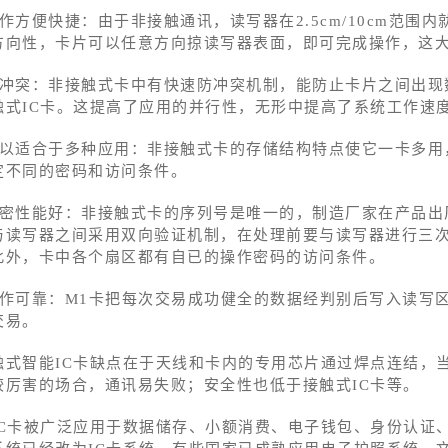
操作方便快捷：由于非接触通讯，读写器在2.5cm/10cm范
方向性，卡片可以任意方向掠读写器表面，即可完成操作，这
防冲突：非接触式卡中有快速防冲突机制，能防止卡片之间出现
触式IC卡。这提高了应用的并行性，无形中提高了系统工作速
可以适合于多种应用：非接触式卡的存储结构特点使它一卡多用
定不同的密码和访问条件。
加密性能好：非接触式卡的序列号是唯一的，制造厂家在产品出
与读写器之间采用双向验证机制，在处理前要与读写器进行三
此外，卡中各个扇区都有自已的操作密码的访问条件。
工作可靠：M1卡把每次交易成功健全的数据经判别后写入读写
交易。
触式智能IC卡缺点在于天线和卡内的专用芯片通过焊点连结，
较厉害的场合，通讯易失败；安全性也低于接触式IC卡等。
IC卡被广泛应用于数据储存、小额消费、电子钱包、身份认证