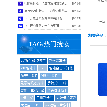
份证
智能新体验｜卡立方集团NFC感...
[07-16]
笃行致远拓新局，匠心聚力赴华章...
[07-15]
卡立方集团聚标源RFID电子标...
[07-13]
上一篇
16年匠心深耕，卡立方集团 —...
[07-08]
相关产品
/
TAG/热门搜索
高频rfid硅胶腕带
制作贵宾卡
VIP智能卡
PVC
智能会员卡订做
精美智能卡
深圳智能卡厂
元泰电讯芯片卡
接触式CPU卡
智能卡生产厂家
华美达储值卡
ic卡厂家
广州制卡厂
高端卡片定制
大酒店RFID卡
pvc酒店卡片定制