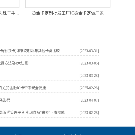
烫金卡定制批发工厂IC烫金卡定做厂家
NFC珠子木卡RFID非标木卡木珠木头珠子手环定制
C卡(射频卡)详细说明及与其他卡类比较
[2023-03-31]
数据方法及4大注意！
[2023-03-05]
[2023-03-28]
为百姓持金融IC卡带来安全便捷
[2025-02-28]
C条形码
[2023-04-07]
肉菜追溯管理平台 实现食品“来去”可查功能
[2023-02-28]