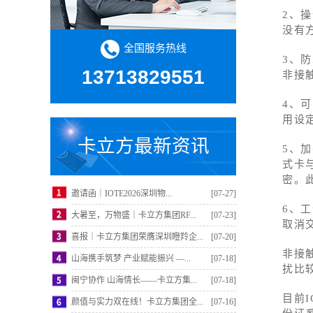
2、
没有
全国服务热线
3、
13713829551
非接
4、
用设
卡立方最新资讯
5、
式卡
密。
邀请函｜IOTE2026深圳物...
[07-27]
6、
大暑至，万物盛｜卡立方集团RF...
[07-23]
取消
喜报｜卡立方集团荣膺深圳瞪羚企...
[07-20]
非接
山海携手筑梦 产业赋能振兴 —...
[07-18]
扰比
闽宁协作 山海情长——卡立方集...
[07-18]
目前
颜值与实力双在线！卡立方集团全...
[07-16]