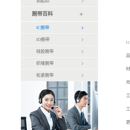
钥匙扣
腕带百科
IC腕带
ID腕带
硅胶腕带
织唛腕带
材
松紧腕带
充
工
工
更