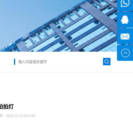
微信
7*24小
1371382
时
2355497
service@
拍拍灯
022-12-13 18:13:02