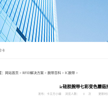
诊卡
置：
网站首页
>
RFID解决方案
>
腕带百科
>
IC腕带
>
ic硅胶腕带七彩变色蘑菇
发布：卡立方小编
浏览人数：
0
次
更新时间：2