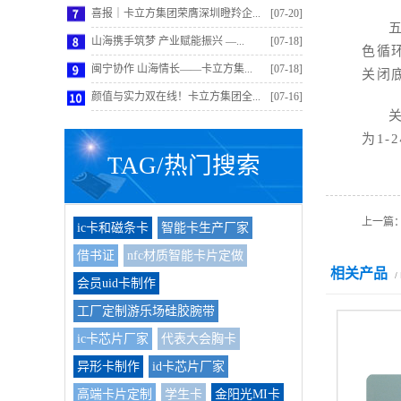
喜报｜卡立方集团荣膺深圳瞪羚企...
[07-20]
山海携手筑梦 产业赋能振兴 —...
[07-18]
色循
闽宁协作 山海情长——卡立方集...
[07-18]
关闭
颜值与实力双在线！卡立方集团全...
[07-16]
为1-
TAG/热门搜索
上一篇
ic卡和磁条卡
智能卡生产厂家
借书证
nfc材质智能卡片定做
相关产品
/
会员uid卡制作
工厂定制游乐场硅胶腕带
ic卡芯片厂家
代表大会胸卡
异形卡制作
id卡芯片厂家
高端卡片定制
学生卡
金阳光MI卡