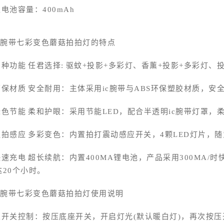
电池容量：400mAh
ic腕带七彩变色蘑菇拍拍灯的特点
多种功能 任君选择: 驱蚊+投影+多彩灯、香薰+投影+多彩灯、
环保材质 安全耐用：主体采用ic腕带与ABS环保塑胶材质，
绿色节能 柔和护眼：采用节能LED，配合半透明ic腕带灯罩，
触拍感应 多彩变色：内置拍打震动感应开关，4颗LED灯片，
快速充电 超长续航：内置400MA锂电池，产品采用300MA/
达20个小时。
ic腕带七彩变色蘑菇拍拍灯使用说明
总开关控制：按压底座开关，开启灯光(默认暖白灯)，再次按