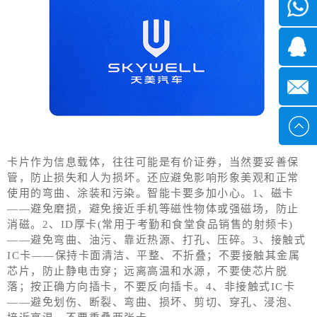
微信
7*24小
1371382
时
2355497
service@
卡片作为信息载体，往往可能是有价证券，当然要妥善保
管，防止损失和人为损坏。还应避免影响形象美观和正常
使用的弯曲、涂装和污染。智能卡要多加小心。1、磁卡
——避免磨损，避免接近手机等磁性物体或强磁场，防止
消磁。2、ID厚卡(常用于考勤和食堂食品销售的射频卡)
——避免弯曲、油污、靠近热源、打孔、压碎。3、接触式
IC卡——保持卡面清洁、平整、不折叠；不要接触其金属
芯片，防止静电击穿；远离高温和水源，不要使芯片脱
落；按正确方向插卡，不要反向插卡。4、非接触式IC卡
——避免划伤、断裂、弯曲、损坏、剪切、穿孔、浸泡、