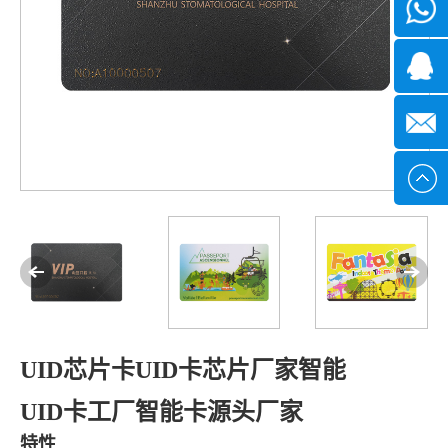
微信
7*24小
1371382
时
2355497
service@
UID芯片卡UID卡芯片厂家智能
UID卡工厂智能卡源头厂家
特性