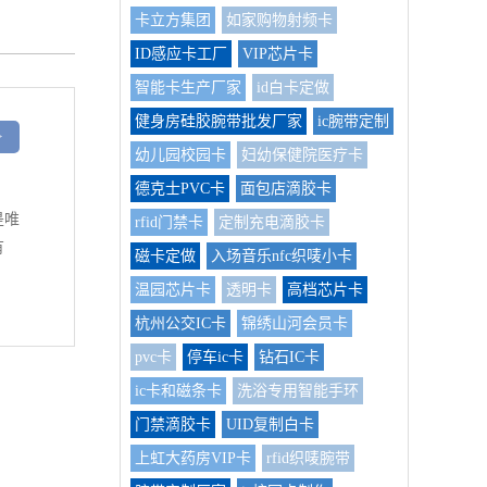
卡立方集团
如家购物射频卡
ID感应卡工厂
VIP芯片卡
智能卡生产厂家
id白卡定做
健身房硅胶腕带批发厂家
ic腕带定制
>
幼儿园校园卡
妇幼保健院医疗卡
德克士PVC卡
面包店滴胶卡
是唯
rfid门禁卡
定制充电滴胶卡
有
磁卡定做
入场音乐nfc织唛小卡
温园芯片卡
透明卡
高档芯片卡
杭州公交IC卡
锦绣山河会员卡
pvc卡
停车ic卡
钻石IC卡
ic卡和磁条卡
洗浴专用智能手环
门禁滴胶卡
UID复制白卡
上虹大药房VIP卡
rfid织唛腕带