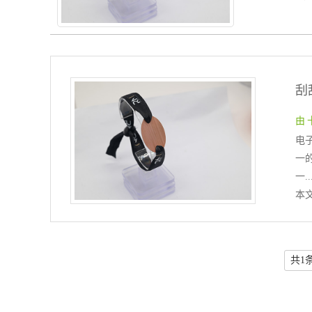
刮
由 
电
一
一..
本
共1