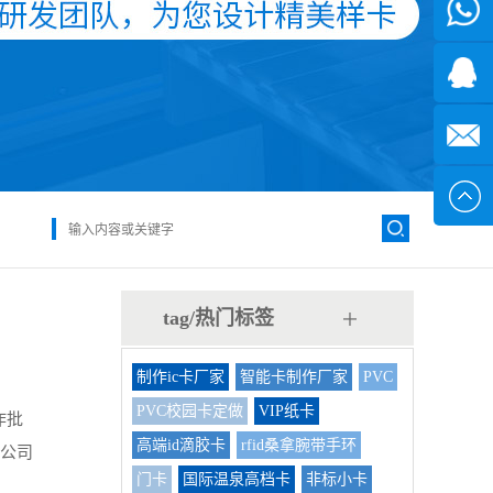
微信
7*24小
1371382
时
2355497
service@
tag/热门标签
制作ic卡厂家
智能卡制作厂家
PVC
PVC校园卡定做
VIP纸卡
作批
高端id滴胶卡
rfid桑拿腕带手环
，公司
门卡
国际温泉高档卡
非标小卡