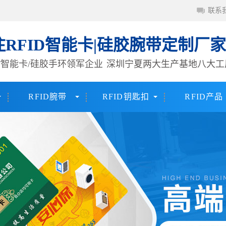
联系
注RFID智能卡|硅胶腕带定制厂家
签/智能卡/硅胶手环领军企业
深圳宁夏两大生产基地八大工
RFID腕带
RFID钥匙扣
RFID产品