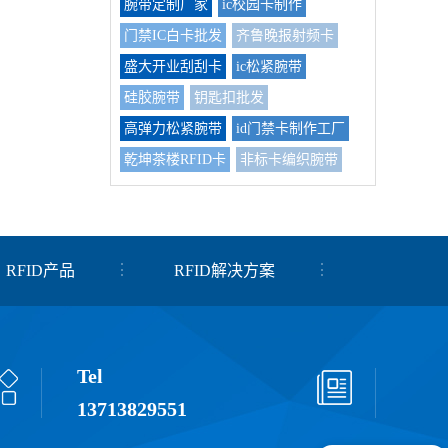
腕带定制厂家
ic校园卡制作
门禁IC白卡批发
齐鲁晚报射频卡
盛大开业刮刮卡
ic松紧腕带
硅胶腕带
钥匙扣批发
高弹力松紧腕带
id门禁卡制作工厂
乾坤茶楼RFID卡
非标卡编织腕带
RFID产品
RFID解决方案
Tel
13713829551