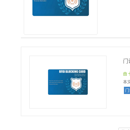
由 
本
门