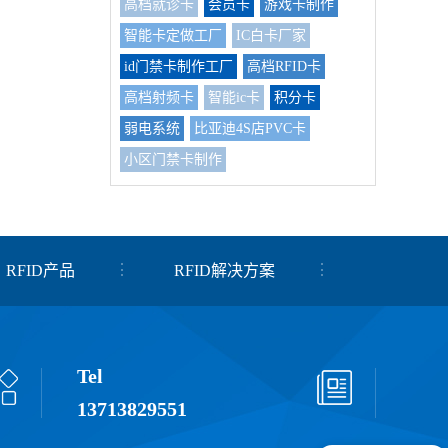
高档就诊卡
会员卡
游戏卡制作
智能卡定做工厂
IC白卡厂家
id门禁卡制作工厂
高档RFID卡
高档射频卡
智能ic卡
积分卡
弱电系统
比亚迪4S店PVC卡
小区门禁卡制作
RFID产品
RFID解决方案
Tel
13713829551