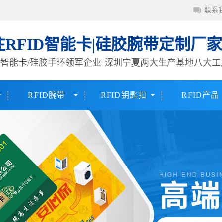
联系
注RFID智能卡|硅胶腕带定制厂家
签/智能卡/硅胶手环领军企业
深圳宁夏两大生产基地八大工
RFID腕带
RFID钥匙扣
RFID产品