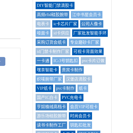
DIY智能门禁滴胶卡
高频rfid硅胶腕带
江中书屋会员卡
电表卡
ic卡芯片厂家
公司人像卡
哑面卡
id卡供应
厂家批发智能手环
采购订货会纸卡
专业磨砂卡厂家
id门禁卡制作厂家
可视卡背面效果
一卡通
IC-3号钥匙扣
pvc卡片订做
>
嘿茶智能卡
贵宾卡制作
织唛腕带厂家
汉堡店滴胶卡
VIP纸卡
pvc卡制作
纸卡
国产IC白卡
PVC充电卡
亨奴植绒高档卡
会员VIP可视卡
游乐场硅胶腕带
时尚会员卡
读书卡制作工厂
钥匙扣批发