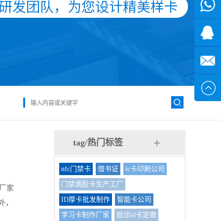
微信
7*24小
1371382
时
2355497
service@
tag/热门标签
nfc门禁卡
借书证
ic卡印刷公司
门禁滴胶卡生产工厂
作厂家
ID厚卡批发制作
智能卡公司
外，
学习卡制作厂家
就诊id卡定做