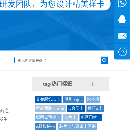
微信
7*24小
1371382
时
2355497
service@
tag/热门标签
艾美服饰IC卡
深圳 vip卡
水控机
智能滴胶卡定做
ic会员卡
银行ic卡
发商之
照明公司金卡
芯片卡
小区门禁卡
发生
ic硅胶腕带
芯片卡与磁条卡区别