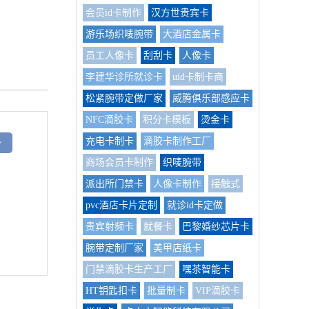
会员id卡制作
汉方世贵宾卡
游乐场织唛腕带
大酒店金属卡
员工人像卡
刮刮卡
人像卡
李建华诊所就诊卡
uid卡制卡商
松紧腕带定做厂家
威腾俱乐部感应卡
NFC滴胶卡
积分卡模板
烫金卡
充电卡制卡
滴胶卡制作工厂
>
商场会员卡制作
织唛腕带
派出所门禁卡
人像卡制作
接触式
pvc酒店卡片定制
就诊id卡定做
贵宾射频卡
就餐卡
巴黎婚纱芯片卡
腕带定制厂家
美甲店纸卡
门禁滴胶卡生产工厂
嘿茶智能卡
HT钥匙扣卡
批量制卡
VIP滴胶卡