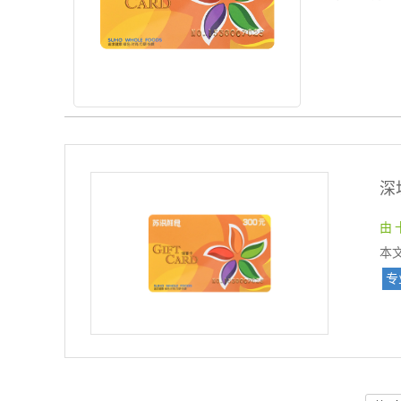
由 
本
专