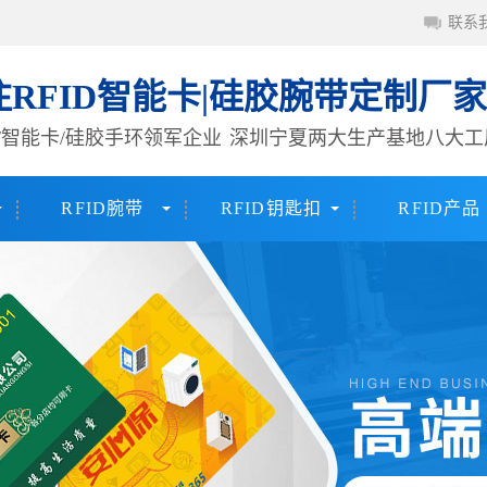
联系
注RFID智能卡|硅胶腕带定制厂家
签/智能卡/硅胶手环领军企业
深圳宁夏两大生产基地八大工
RFID腕带
RFID钥匙扣
RFID产品